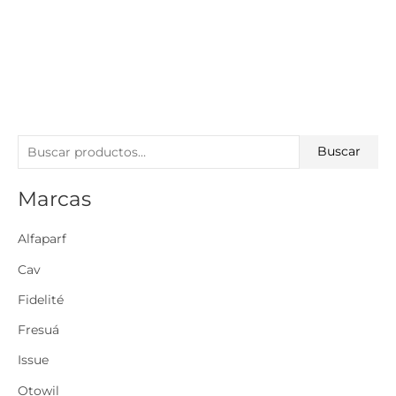
B
Buscar
u
Marcas
s
c
Alfaparf
a
r
Cav
p
Fidelité
o
Fresuá
r
Issue
:
Otowil