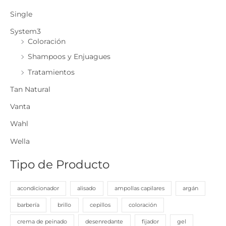
Single
System3
Coloración
Shampoos y Enjuagues
Tratamientos
Tan Natural
Vanta
Wahl
Wella
Tipo de Producto
acondicionador
alisado
ampollas capilares
argán
barbería
brillo
cepillos
coloración
crema de peinado
desenredante
fijador
gel