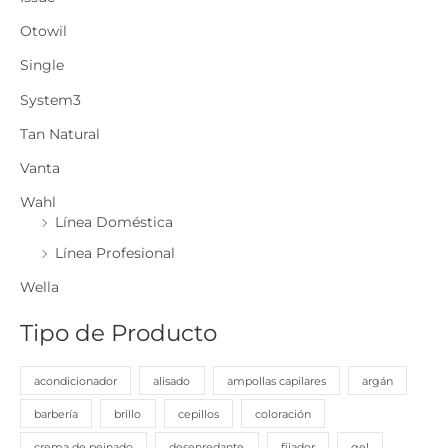
Otowil
Single
System3
Tan Natural
Vanta
Wahl
Línea Doméstica
Línea Profesional
Wella
Tipo de Producto
acondicionador
alisado
ampollas capilares
argán
barbería
brillo
cepillos
coloración
crema de peinado
desenredante
fijador
gel