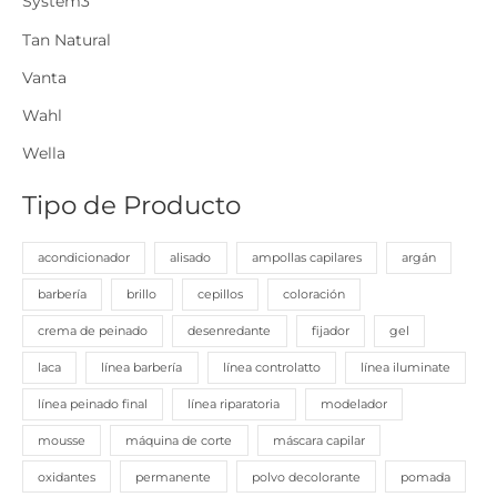
System3
Tan Natural
Vanta
Wahl
Wella
Tipo de Producto
acondicionador
alisado
ampollas capilares
argán
barbería
brillo
cepillos
coloración
crema de peinado
desenredante
fijador
gel
laca
línea barbería
línea controlatto
línea iluminate
línea peinado final
línea riparatoria
modelador
mousse
máquina de corte
máscara capilar
oxidantes
permanente
polvo decolorante
pomada