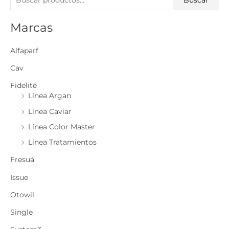
u
Marcas
s
c
Alfaparf
a
r
Cav
p
Fidelité
o
Línea Argan
r
Línea Caviar
:
Línea Color Master
Línea Tratamientos
Fresuá
Issue
Otowil
Single