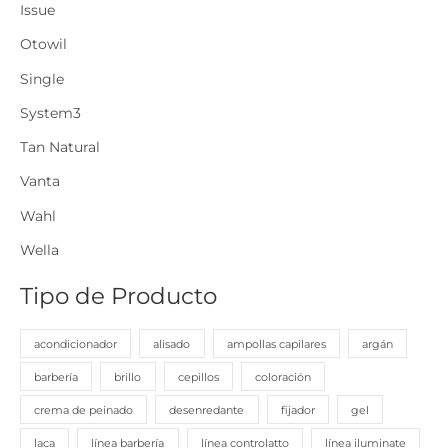
Issue
:
Otowil
Single
System3
Tan Natural
Vanta
Wahl
Wella
Tipo de Producto
acondicionador
alisado
ampollas capilares
argán
barbería
brillo
cepillos
coloración
crema de peinado
desenredante
fijador
gel
laca
línea barbería
línea controlatto
línea iluminate