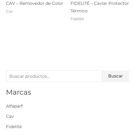
CAV – Removedor de Color
FIDELITÉ – Caviar Protector
Térmico
Cav
Fidelité
B
Buscar
u
Marcas
s
c
Alfaparf
a
r
Cav
p
Fidelité
o