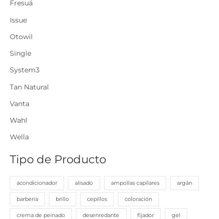
Fresuá
r
Issue
:
Otowil
Single
System3
Tan Natural
Vanta
Wahl
Wella
Tipo de Producto
acondicionador
alisado
ampollas capilares
argán
barbería
brillo
cepillos
coloración
crema de peinado
desenredante
fijador
gel