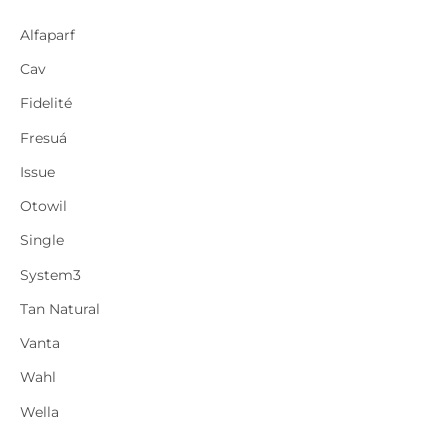
c
Alfaparf
a
r
Cav
p
Fidelité
o
Fresuá
r
Issue
:
Otowil
Single
System3
Tan Natural
Vanta
Wahl
Wella