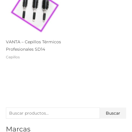
VANTA – Cepillos Térmicos
Profesionales SD14
Cepillos
B
Buscar
u
Marcas
s