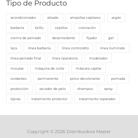
Tipo de Producto
acondicionador
alisado
ampollas capilares
argán
barbería
brillo
cepillos
coloración
crema de peinado
desenredante
fijador
gel
laca
línea barbería
línea controlatto
línea iluminate
línea peinado final
línea riparatoria
modelador
mousse
máquina de corte
máscara capilar
oxidantes
permanente
polvo decolorante
pomada
protección
secador de pelo
shampoo
spray
tijeras
tratamiento protector
tratamiento reparador
Copyright © 2026 Distribuidora Master