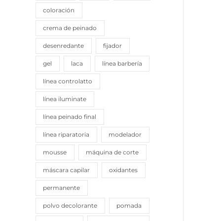
coloración
crema de peinado
desenredante
fijador
gel
laca
línea barbería
línea controlatto
línea iluminate
línea peinado final
línea riparatoria
modelador
mousse
máquina de corte
máscara capilar
oxidantes
permanente
polvo decolorante
pomada