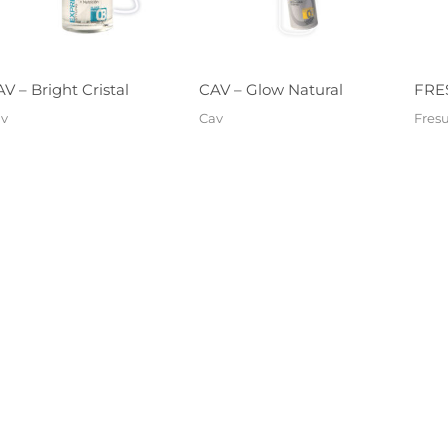
V – Bright Cristal
CAV – Glow Natural
FRES
v
Cav
Fres