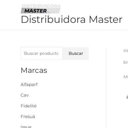
Ir
al
Distribuidora Master
contenido
B
In
Buscar
u
br
s
Marcas
Mo
c
Alfaparf
a
r
Cav
p
Fidelité
o
Fresuá
r
Issue