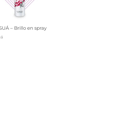
UÁ – Brillo en spray
uá