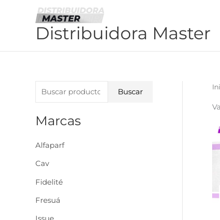
Ir
al
Distribuidora Master
contenido
B
In
Buscar
u
V
s
Marcas
c
Alfaparf
a
r
Cav
p
Fidelité
o
Fresuá
r
Issue