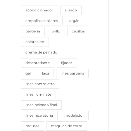
acondicionador
alisado
ampollas capilares
argán
barbería
brillo
cepillos
coloración
crema de peinado
desenredante
fijador
gel
laca
línea barbería
línea controlatto
línea iluminate
línea peinado final
línea riparatoria
modelador
mousse
máquina de corte