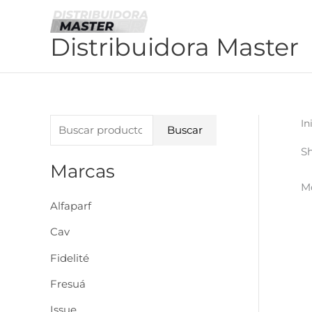
Ir
al
Distribuidora Master
contenido
B
In
Buscar
u
S
s
Marcas
Mo
c
Alfaparf
a
r
Cav
p
Fidelité
o
Fresuá
r
Issue