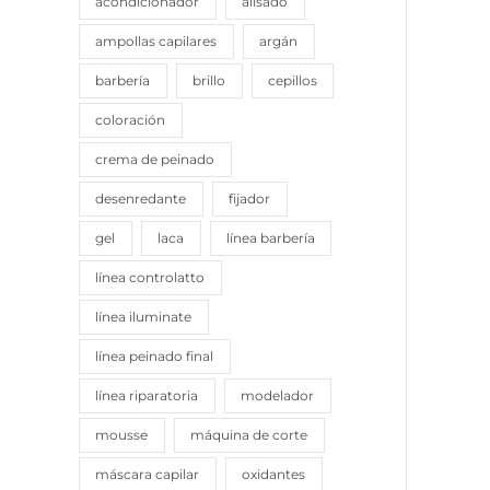
acondicionador
alisado
ampollas capilares
argán
barbería
brillo
cepillos
coloración
crema de peinado
desenredante
fijador
gel
laca
línea barbería
línea controlatto
línea iluminate
línea peinado final
línea riparatoria
modelador
mousse
máquina de corte
máscara capilar
oxidantes