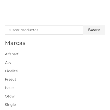
B
Buscar
u
Marcas
s
c
Alfaparf
a
r
Cav
p
Fidelité
o
Fresuá
r
Issue
:
Otowil
Single