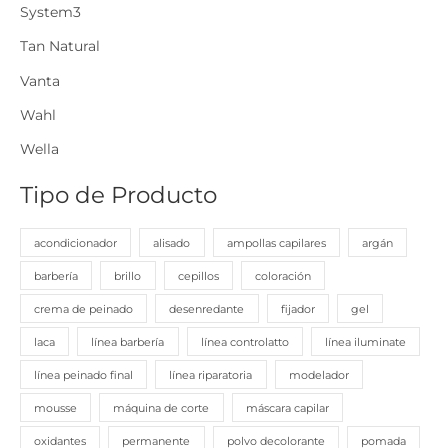
System3
Tan Natural
Vanta
Wahl
Wella
Tipo de Producto
acondicionador
alisado
ampollas capilares
argán
barbería
brillo
cepillos
coloración
crema de peinado
desenredante
fijador
gel
laca
línea barbería
línea controlatto
línea iluminate
línea peinado final
línea riparatoria
modelador
mousse
máquina de corte
máscara capilar
oxidantes
permanente
polvo decolorante
pomada