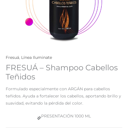
Fresuá
,
Línea Iluminate
FRESUÁ – Shampoo Cabellos
Teñidos
Formulado especialmente con ARGÁN para cabellos
teñidos. Ayuda a fortalecer los cabellos, aportando brillo y
suavidad, evitando la pérdida del color.
PRESENTACIÓN 1000 ML