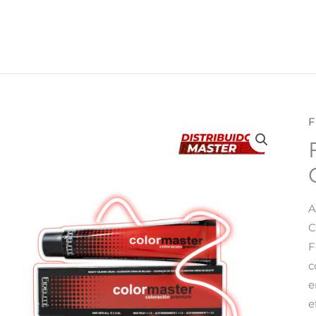
F
A
F
c
e
e