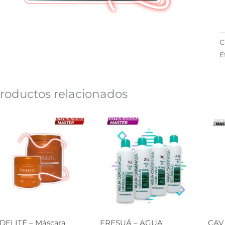
C
E
roductos relacionados
IDELITÉ – Máscara
FRESUÁ – AGUA
CAV 