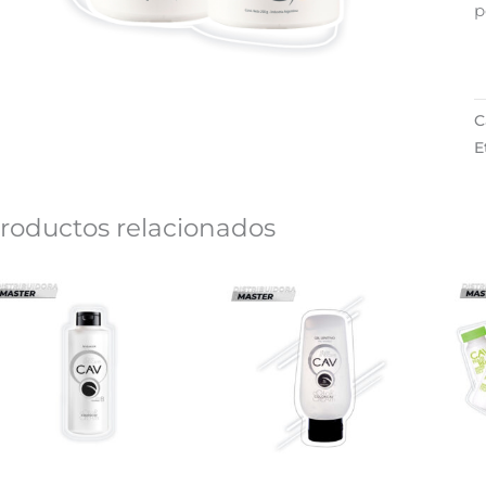
p
C
E
roductos relacionados