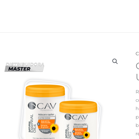
C
R
c
h
p
b
r